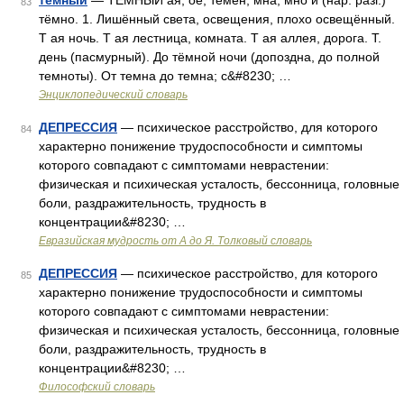
темный
— ТЁМНЫЙ ая, ое; тёмен, мна, мно и (нар. разг.)
83
тёмно. 1. Лишённый света, освещения, плохо освещённый.
Т ая ночь. Т ая лестница, комната. Т ая аллея, дорога. Т.
день (пасмурный). До тёмной ночи (допоздна, до полной
темноты). От темна до темна; с&#8230; …
Энциклопедический словарь
ДЕПРЕССИЯ
— психическое расстройство, для которого
84
характерно понижение трудоспособности и симптомы
которого совпадают с симптомами неврастении:
физическая и психическая усталость, бессонница, головные
боли, раздражительность, трудность в
концентрации&#8230; …
Евразийская мудрость от А до Я. Толковый словарь
ДЕПРЕССИЯ
— психическое расстройство, для которого
85
характерно понижение трудоспособности и симптомы
которого совпадают с симптомами неврастении:
физическая и психическая усталость, бессонница, головные
боли, раздражительность, трудность в
концентрации&#8230; …
Философский словарь