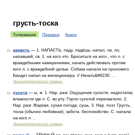
грусть-тоска
Толкование
Перевод
Книги
напасть
— 1. НАПАСТЬ, паду, падёшь; напал, ла, ло;
81
напавший; св. 1. на кого что. Броситься на кого , что л. с
враждебными намерениями; начать действовать против
кого л. с враждебной целью. Собака напала на прохожего.
Бандит напал на милиционера. // Начать&#8230; …
Энциклопедический словарь
сухота
— ы; ж. 1. Нар. разг. Ощущение сухости, недостатка
82
влажности где л. С. во рту. Горло сухотой перехватило. 2.
Нар. разг. Жаркая, сухая погода; сушь. 3. Нар. поэт. Грусть,
тоска (обычно любовная); забота, беспокойство. С. напала
на кого л …
Энциклопедический словарь