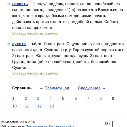
напасть
— I паду/, падёшь; напа/л, ла, ло; напа/вший; св.
89
см. тж. нападать, нападение 1) а) на кого что Броситься на
кого , что л. с враждебными намерениями; начать
действовать против кого л. с враждебной целью. Собака
напала на прохожего …
Словарь многих выражений
сухота
— ы/; ж. 1) нар. разг. Ощущение сухости, недостатка
90
влажности где л. Сухота/ во рту. Горло сухотой перехватило.
2) нар. разг. Жаркая, сухая погода; сушь. 3) нар. поэт.
Грусть, тоска (обычно любовная); забота, беспокойство.
Сухота/ …
Словарь многих выражений
Страницы
←
Предыдущая
Следующая
→
1
2
3
4
5
6
7
8
9
10
11
12
13
© Академик, 2000-2026
18+
Обратная связь:
Техподдержка
,
Реклама на сайте