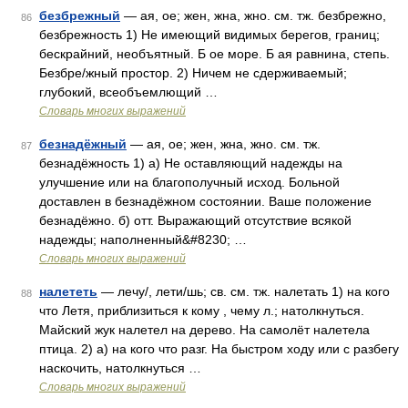
безбрежный
— ая, ое; жен, жна, жно. см. тж. безбрежно,
86
безбрежность 1) Не имеющий видимых берегов, границ;
бескрайний, необъятный. Б ое море. Б ая равнина, степь.
Безбре/жный простор. 2) Ничем не сдерживаемый;
глубокий, всеобъемлющий …
Словарь многих выражений
безнадёжный
— ая, ое; жен, жна, жно. см. тж.
87
безнадёжность 1) а) Не оставляющий надежды на
улучшение или на благополучный исход. Больной
доставлен в безнадёжном состоянии. Ваше положение
безнадёжно. б) отт. Выражающий отсутствие всякой
надежды; наполненный&#8230; …
Словарь многих выражений
налететь
— лечу/, лети/шь; св. см. тж. налетать 1) на кого
88
что Летя, приблизиться к кому , чему л.; натолкнуться.
Майский жук налетел на дерево. На самолёт налетела
птица. 2) а) на кого что разг. На быстром ходу или с разбегу
наскочить, натолкнуться …
Словарь многих выражений